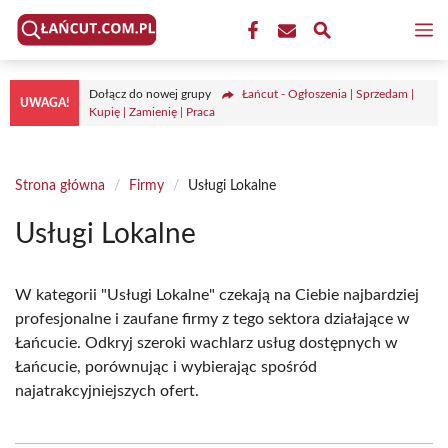
Przejdź
M
do
treści
Dołącz do nowej grupy
Łańcut - Ogłoszenia | Sprzedam |
UWAGA!
Kupię | Zamienię | Praca
Strona główna
/
Firmy
/
Usługi Lokalne
Usługi Lokalne
W kategorii "Usługi Lokalne" czekają na Ciebie najbardziej
profesjonalne i zaufane firmy z tego sektora działające w
Łańcucie. Odkryj szeroki wachlarz usług dostępnych w
Łańcucie, porównując i wybierając spośród
najatrakcyjniejszych ofert.