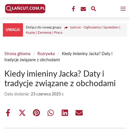
Przejdź
M
do
treści
Dołącz do nowej grupy
Łańcut - Ogłoszenia | Sprzedam |
UWAGA!
Kupię | Zamienię | Praca
Strona główna
/
Rozrywka
/
Kiedy imieniny Jacka? Daty i
tradycje związane z obchodami
Kiedy imieniny Jacka? Daty i
tradycje związane z obchodami
Data dodania:
23 czerwca 2025 r.
Share
Share
Share
Share
Share
Share
on
on
on
on
on
on
Facebook
X
Pinterest
WhatsApp
LinkedIn
Email
(Twitter)