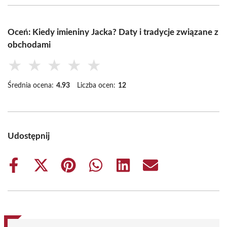
Oceń: Kiedy imieniny Jacka? Daty i tradycje związane z
obchodami
★
★
★
★
★
Średnia ocena:
4.93
Liczba ocen:
12
Udostępnij
Share
Share
Share
Share
Share
Share
on
on
on
on
on
on
Facebook
X
Pinterest
WhatsApp
LinkedIn
Email
(Twitter)