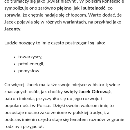
co tłumaczy się jako „kwiat hiacynt”. W polskim kontekście
symbolizuje ono zarówno
piękno
, jak i
subtelność
, co
sprawia, że chętnie nadaje się chłopcom. Warto dodać, że
Jacek pojawia się w różnych wariantach, na przykład jako
Jacenty
.
Ludzie noszący to imię często postrzegani są jako:
towarzyscy,
pełni energii,
pomysłowi.
Co więcej, Jacek ma także swoje miejsce w historii; wiele
znaczących osób, jak choćby
święty Jacek Odrowąż
,
patron imienia, przyczyniło się do jego rozwoju i
popularności w Polsce. Dzięki swoim walorom imię to
pozostaje mocno zakorzenione w polskiej tradycji, a
podczas imienin często staje się tematem rozmów w gronie
rodziny i przyjaciół.