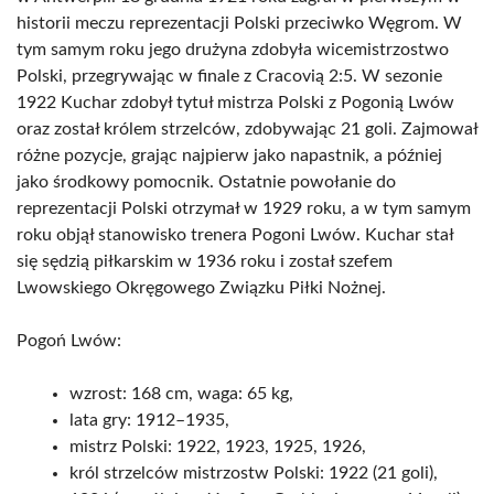
historii meczu reprezentacji Polski przeciwko Węgrom. W
tym samym roku jego drużyna zdobyła wicemistrzostwo
Polski, przegrywając w finale z Cracovią 2:5. W sezonie
1922 Kuchar zdobył tytuł mistrza Polski z Pogonią Lwów
oraz został królem strzelców, zdobywając 21 goli. Zajmował
różne pozycje, grając najpierw jako napastnik, a później
jako środkowy pomocnik. Ostatnie powołanie do
reprezentacji Polski otrzymał w 1929 roku, a w tym samym
roku objął stanowisko trenera Pogoni Lwów. Kuchar stał
się sędzią piłkarskim w 1936 roku i został szefem
Lwowskiego Okręgowego Związku Piłki Nożnej.
Pogoń Lwów:
wzrost: 168 cm, waga: 65 kg,
lata gry: 1912–1935,
mistrz Polski: 1922, 1923, 1925, 1926,
król strzelców mistrzostw Polski: 1922 (21 goli),