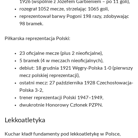
1926 (wspólnie z Józefem Garbieniem – po 11 goli),
rozegrał 1052 mecze, strzelając 1065 goli,
reprezentował barwy Pogoni 198 razy, zdobywając
98 bramek.
Piłkarska reprezentacja Polski:
23 oficjalne mecze (plus 2 nieoficjalne),
5 bramek (4 w meczach nieoficjalnych),
debiut: 18 grudnia 1921 Węgry-Polska 1-0 (pierwszy
mecz polskiej reprezentacji),
ostatni mecz: 27 października 1928 Czechosłowacja-
Polska 3-2,
trener reprezentacji Polski 1947–1949,
dwukrotnie Honorowy Członek PZPN.
Lekkoatletyka
Kuchar kładł fundamenty pod lekkoatletykę w Polsce,