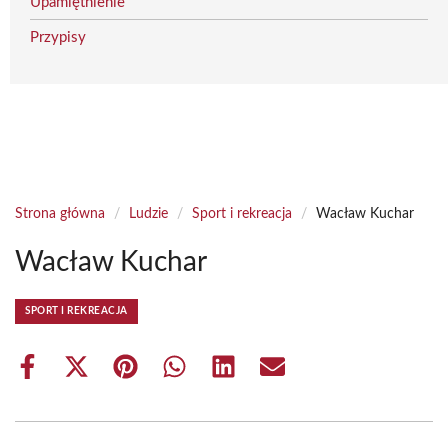
Upamiętnienie
Przypisy
Strona główna
/
Ludzie
/
Sport i rekreacja
/
Wacław Kuchar
Wacław Kuchar
SPORT I REKREACJA
Share
Share
Share
Share
Share
Share
on
on
on
on
on
on
Facebook
X
Pinterest
WhatsApp
LinkedIn
Email
(Twitter)