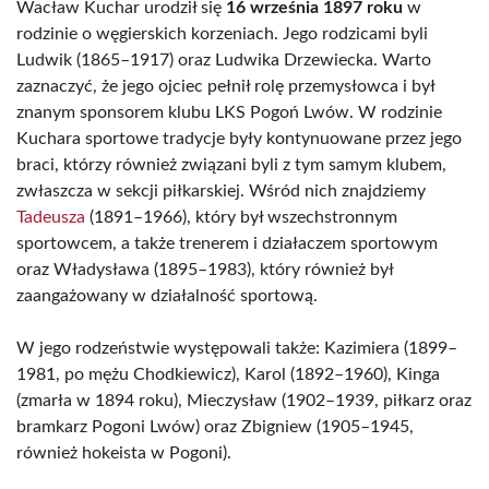
Wacław Kuchar urodził się
16 września 1897 roku
w
rodzinie o węgierskich korzeniach. Jego rodzicami byli
Ludwik (1865–1917) oraz Ludwika Drzewiecka. Warto
zaznaczyć, że jego ojciec pełnił rolę przemysłowca i był
znanym sponsorem klubu LKS Pogoń Lwów. W rodzinie
Kuchara sportowe tradycje były kontynuowane przez jego
braci, którzy również związani byli z tym samym klubem,
zwłaszcza w sekcji piłkarskiej. Wśród nich znajdziemy
Tadeusza
(1891–1966), który był wszechstronnym
sportowcem, a także trenerem i działaczem sportowym
oraz Władysława (1895–1983), który również był
zaangażowany w działalność sportową.
W jego rodzeństwie występowali także: Kazimiera (1899–
1981, po mężu Chodkiewicz), Karol (1892–1960), Kinga
(zmarła w 1894 roku), Mieczysław (1902–1939, piłkarz oraz
bramkarz Pogoni Lwów) oraz Zbigniew (1905–1945,
również hokeista w Pogoni).