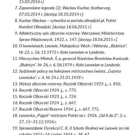
15.03.2016 r.]
Zapomniane legendy (2). Wacław Kuchar. footbar.org,
07.03.2014 r. [dostęp 18.10.2014 r.]
Kuchar Wacław – sylwetka w portalu olimpijski.pl. Polski
Komitet Olimpijski. [dostęp 18.06.2015 r.]
Alfabetyczny spis oficerów rezerwy. Warszawa: Ministerstwo
Spraw Wojskowych, 1922, s. 147. [dostęp 18.06.2015 r.]
O lwowianach, Lwowie, Małopolsce Wsch. i Wołyniu. „Biuletyn”.
Nr 23, s. 56, 12.1972 r. Koło Lwowian w Londynie.
Mieczysław Młotek. Ś. p. generał Stanisław Bronisław Kuniczak.
„Biuletyn”. Nr 26, s. 6, 06.1974 r. Koło Lwowian w Londynie.
Sędziowie polscy na hokejowe mistrzostwa świata. „Gazeta
Lwowska”, s. 4, Nr 24 z 31.01.1939 r.
Wykaz oficerów rezerwy. Rocznik Oficerski 1923 ↓, s. 850.
Rocznik Oficerski 1924 ↓, s. 775.
Rocznik Oficerski 1923 ↓, s. 724.
Rocznik Oficerski 1924 ↓, s. 647.
Rocznik Oficerski Rezerw 1934 ↓, s. 647, 775.
Lwowska „Pogoń” mistrzem Polski na r. 1926. „Od A do Z”. 3, s.
27, 15–31.12.1926 r.
Sprawozdanie Dyrekcyi C. K. II Szkoły Realnej we Lwowie za rok
szkolny 1915–16. Lwów: 1916, s. 38, 47.