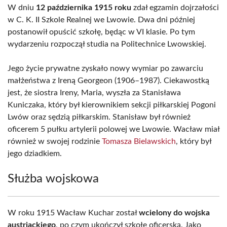
W dniu
12 października 1915 roku
zdał egzamin dojrzałości
w C. K. II Szkole Realnej we Lwowie. Dwa dni później
postanowił opuścić szkołę, będąc w VI klasie. Po tym
wydarzeniu rozpoczął studia na Politechnice Lwowskiej.
Jego życie prywatne zyskało nowy wymiar po zawarciu
małżeństwa z Ireną Georgeon (1906–1987). Ciekawostką
jest, że siostra Ireny, Maria, wyszła za Stanisława
Kuniczaka, który był kierownikiem sekcji piłkarskiej Pogoni
Lwów oraz sędzią piłkarskim. Stanisław był również
oficerem 5 pułku artylerii polowej we Lwowie. Wacław miał
również w swojej rodzinie
Tomasza Bielawskich
, który był
jego dziadkiem.
Służba wojskowa
W roku 1915 Wacław Kuchar został
wcielony do wojska
austriackiego
, po czym ukończył szkołę oficerską. Jako