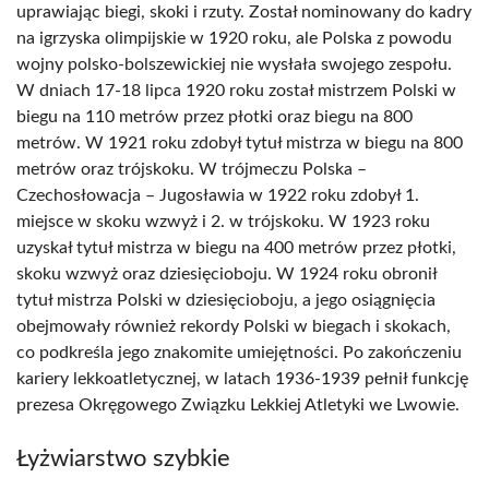
uprawiając biegi, skoki i rzuty. Został nominowany do kadry
na igrzyska olimpijskie w 1920 roku, ale Polska z powodu
wojny polsko-bolszewickiej nie wysłała swojego zespołu.
W dniach 17-18 lipca 1920 roku został mistrzem Polski w
biegu na 110 metrów przez płotki oraz biegu na 800
metrów. W 1921 roku zdobył tytuł mistrza w biegu na 800
metrów oraz trójskoku. W trójmeczu Polska –
Czechosłowacja – Jugosławia w 1922 roku zdobył 1.
miejsce w skoku wzwyż i 2. w trójskoku. W 1923 roku
uzyskał tytuł mistrza w biegu na 400 metrów przez płotki,
skoku wzwyż oraz dziesięcioboju. W 1924 roku obronił
tytuł mistrza Polski w dziesięcioboju, a jego osiągnięcia
obejmowały również rekordy Polski w biegach i skokach,
co podkreśla jego znakomite umiejętności. Po zakończeniu
kariery lekkoatletycznej, w latach 1936-1939 pełnił funkcję
prezesa Okręgowego Związku Lekkiej Atletyki we Lwowie.
Łyżwiarstwo szybkie