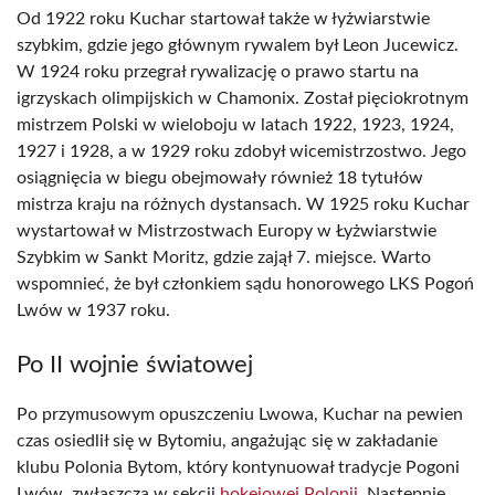
Od 1922 roku Kuchar startował także w łyżwiarstwie
szybkim, gdzie jego głównym rywalem był Leon Jucewicz.
W 1924 roku przegrał rywalizację o prawo startu na
igrzyskach olimpijskich w Chamonix. Został pięciokrotnym
mistrzem Polski w wieloboju w latach 1922, 1923, 1924,
1927 i 1928, a w 1929 roku zdobył wicemistrzostwo. Jego
osiągnięcia w biegu obejmowały również 18 tytułów
mistrza kraju na różnych dystansach. W 1925 roku Kuchar
wystartował w Mistrzostwach Europy w Łyżwiarstwie
Szybkim w Sankt Moritz, gdzie zajął 7. miejsce. Warto
wspomnieć, że był członkiem sądu honorowego LKS Pogoń
Lwów w 1937 roku.
Po II wojnie światowej
Po przymusowym opuszczeniu Lwowa, Kuchar na pewien
czas osiedlił się w Bytomiu, angażując się w zakładanie
klubu Polonia Bytom, który kontynuował tradycje Pogoni
Lwów, zwłaszcza w sekcji
hokejowej Polonii
. Następnie