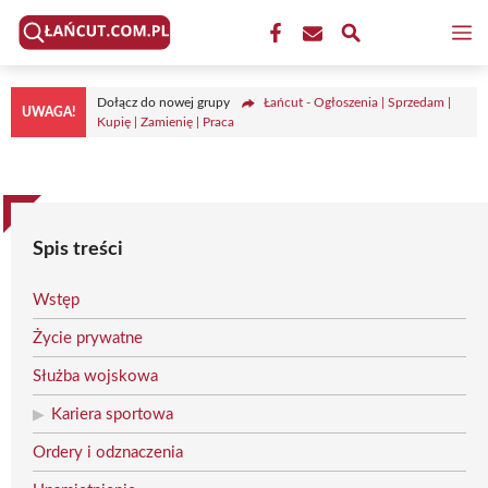
Przejdź
M
do
treści
Dołącz do nowej grupy
Łańcut - Ogłoszenia | Sprzedam |
UWAGA!
Kupię | Zamienię | Praca
Spis treści
Wstęp
Życie prywatne
Służba wojskowa
Kariera sportowa
Ordery i odznaczenia