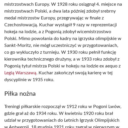
mistrzostwach Europy. W 1928 roku osiągnął 4. miejsce na
mistrzostwach Polski, a dwa lata później zdobył srebrny
medal mistrzostw Europy, przegrywając w finale z
Czechosłowacją. Kuchar wystąpił 9 razy w reprezentacji
hokeja na lodzie, a z Pogonią zdobył wicemistrzostwo
Polski. Mimo powołania do kadry na igrzyska olimpijskie w
Sankt-Moritz, nie mógł uczestniczyć w przygotowaniach,
co go wykluczyło z turnieju. W 1930 roku pełnił funkcję
kierownika technicznego drużyny, a w 1933 roku zdobył z
Pogonią tytuł mistrza Polski w hokeju na lodzie ex aequo z
Legią Warszawą
. Kuchar zakończył swoją karierę w tej
dyscyplinie w 1935 roku.
Piłka nożna
Treningi piłkarskie rozpoczął w 1912 roku w Pogoni Lwów,
gdzie grał aż do 1934 roku. W kwietniu 1920 roku brał
udział w przygotowaniach do Letnich Igrzysk Olimpijskich
w Antwerpii. 18 grudnia 1921 roku zagrał w pierwszym w