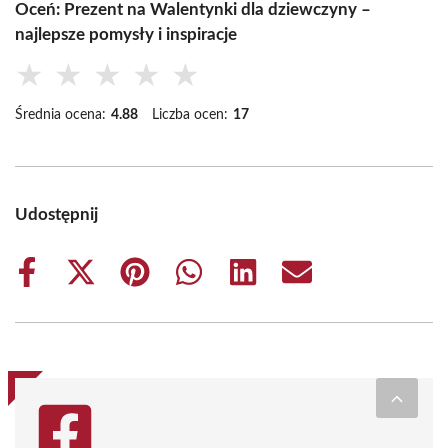
Oceń: Prezent na Walentynki dla dziewczyny –
najlepsze pomysły i inspiracje
★
★
★
★
★
Średnia ocena:
4.88
Liczba ocen:
17
Udostępnij
Share
Share
Share
Share
Share
Share
on
on
on
on
on
on
Facebook
X
Pinterest
WhatsApp
LinkedIn
Email
(Twitter)