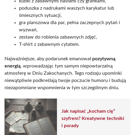
kubki z zabawnymi hasłami czy grafikami,
poduszka z nadrukami waszych karykatur lub
śmiesznych sytuacji,
gra planszowa dla par, pełna zaczepnych pytań i
wyzwań,
zestaw do robienia zabawnych zdjęć,
T-shirt z zabawnym cytatem.
Najważniejsze, aby podarunek emanował
pozytywną
energią
, wprowadzając tym samym niepowtarzalną
atmosferę w Dniu Zakochanych. Tego rodzaju upominki
niewątpliwie podkreślają twoje poczucie humoru i budują
niezapomniane wspomnienia w tym szczególnym dniu.
Jak napisać „kocham cię”
szyfrem? Kreatywne techniki
i porady