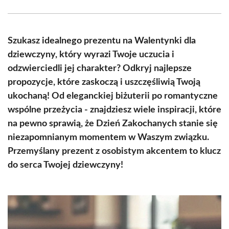
Facebook
X
Pinterest
WhatsApp
LinkedIn
Email
(Twitter)
Szukasz idealnego prezentu na Walentynki dla
dziewczyny, który wyrazi Twoje uczucia i
odzwierciedli jej charakter? Odkryj najlepsze
propozycje, które zaskoczą i uszczęśliwią Twoją
ukochaną! Od eleganckiej biżuterii po romantyczne
wspólne przeżycia - znajdziesz wiele inspiracji, które
na pewno sprawią, że Dzień Zakochanych stanie się
niezapomnianym momentem w Waszym związku.
Przemyślany prezent z osobistym akcentem to klucz
do serca Twojej dziewczyny!