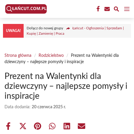
Przejdź
M
do
treści
Dołącz do nowej grupy
Łańcut - Ogłoszenia | Sprzedam |
UWAGA!
Kupię | Zamienię | Praca
Strona główna
/
Rodzicielstwo
/
Prezent na Walentynki dla
dziewczyny – najlepsze pomysły i inspiracje
Prezent na Walentynki dla
dziewczyny – najlepsze pomysły i
inspiracje
Data dodania:
20 czerwca 2025 r.
Share
Share
Share
Share
Share
Share
on
on
on
on
on
on