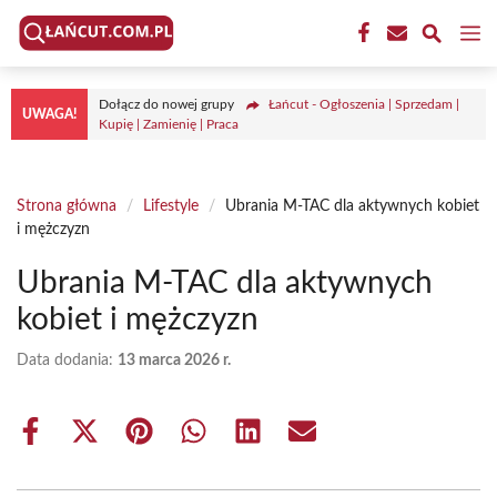
Przejdź
M
do
treści
Dołącz do nowej grupy
Łańcut - Ogłoszenia | Sprzedam |
UWAGA!
Kupię | Zamienię | Praca
Strona główna
/
Lifestyle
/
Ubrania M-TAC dla aktywnych kobiet
i mężczyzn
Ubrania M-TAC dla aktywnych
kobiet i mężczyzn
Data dodania:
13 marca 2026 r.
Share
Share
Share
Share
Share
Share
on
on
on
on
on
on
Facebook
X
Pinterest
WhatsApp
LinkedIn
Email
(Twitter)