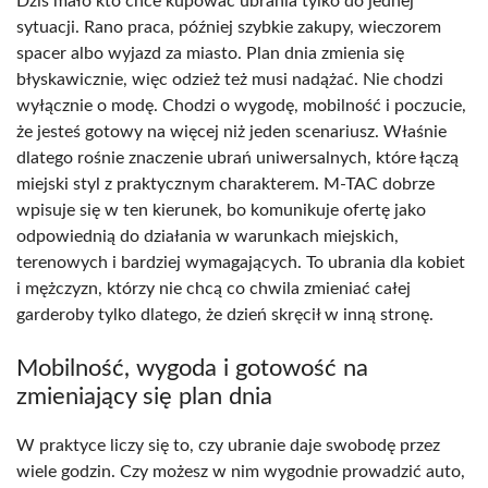
Dziś mało kto chce kupować ubrania tylko do jednej
sytuacji. Rano praca, później szybkie zakupy, wieczorem
spacer albo wyjazd za miasto. Plan dnia zmienia się
błyskawicznie, więc odzież też musi nadążać. Nie chodzi
wyłącznie o modę. Chodzi o wygodę, mobilność i poczucie,
że jesteś gotowy na więcej niż jeden scenariusz. Właśnie
dlatego rośnie znaczenie ubrań uniwersalnych, które łączą
miejski styl z praktycznym charakterem. M-TAC dobrze
wpisuje się w ten kierunek, bo komunikuje ofertę jako
odpowiednią do działania w warunkach miejskich,
terenowych i bardziej wymagających. To ubrania dla kobiet
i mężczyzn, którzy nie chcą co chwila zmieniać całej
garderoby tylko dlatego, że dzień skręcił w inną stronę.
Mobilność, wygoda i gotowość na
zmieniający się plan dnia
W praktyce liczy się to, czy ubranie daje swobodę przez
wiele godzin. Czy możesz w nim wygodnie prowadzić auto,