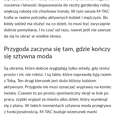
noszenia i łatwość dopasowania do reszty garderoby robią
większą robotę niż chwilowe trendy. W tym sensie M-TAC
trafia w realne potrzeby aktywnych kobiet i mężczyzn. Bo
kiedy odzież ma służyć na co dzień, to musi być zwyczajnie
dobrze pomyślana. I to czuć od razu, nawet jeśli nie zawsze
da się to ubrać w wielkie słowa.
Przygoda zaczyna się tam, gdzie kończy
się sztywna moda
Są ubrania, które dobrze wyglądają tylko wtedy, gdy stoisz
prosto i nic nie robisz. I są takie, które naprawdę żyją razem
z Tobą. Ten drugi kierunek jest dużo bliższy ludziom
aktywnym. Przygoda nie musi oznaczać wyprawy na koniec
świata. Czasem to po prostu spontaniczny skręt w bok po
pracy, szybki wyjazd za miasto albo dzień, który wymknął
się z planu. W takich momentach sztywna moda przegrywa
z funkcjonalnością. M-TAC buduje wizerunek marki