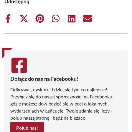
Udostępnij
Share
Share
Share
Share
Share
Share
on
on
on
on
on
on
Facebook
X
Pinterest
WhatsApp
LinkedIn
Email
(Twitter)
Dołącz do nas na Facebooku!
Odkrywaj, dyskutuj i dziel się tym co najlepsze!
Przyłącz się do naszej społeczności na Facebooku,
gdzie możesz dowiedzieć się więcej o lokalnych
wydarzeniach w Łańcucie. Twoje zdanie się liczy -
polub naszą stronę i bądź na bieżąco!
Polub nas!