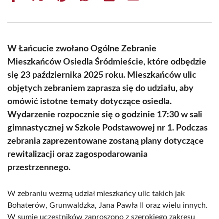
on
on
on
on
on
on
Facebook
X
Pinterest
WhatsApp
LinkedIn
Email
(Twitter)
W Łańcucie zwołano Ogólne Zebranie
Mieszkańców Osiedla Śródmieście, które odbędzie
się 23 października 2025 roku. Mieszkańców ulic
objętych zebraniem zaprasza się do udziału, aby
omówić istotne tematy dotyczące osiedla.
Wydarzenie rozpocznie się o godzinie 17:30 w sali
gimnastycznej w Szkole Podstawowej nr 1. Podczas
zebrania zaprezentowane zostaną plany dotyczące
rewitalizacji oraz zagospodarowania
przestrzennego.
W zebraniu wezmą udział mieszkańcy ulic takich jak
Bohaterów, Grunwaldzka, Jana Pawła II oraz wielu innych.
W sumie uczestników zaproszono z szerokiego zakresu