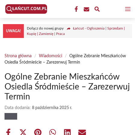
Przejdź
M
do
treści
Dołącz do nowej grupy
Łańcut - Ogłoszenia | Sprzedam |
UWAGA!
Kupię | Zamienię | Praca
Strona główna
/
Wiadomości
/
Ogólne Zebranie Mieszkańców
Osiedla Śródmieście – Zarezerwuj Termin
Ogólne Zebranie Mieszkańców
Osiedla Śródmieście – Zarezerwuj
Termin
Data dodania:
8 października 2025 r.
Share
Share
Share
Share
Share
Share