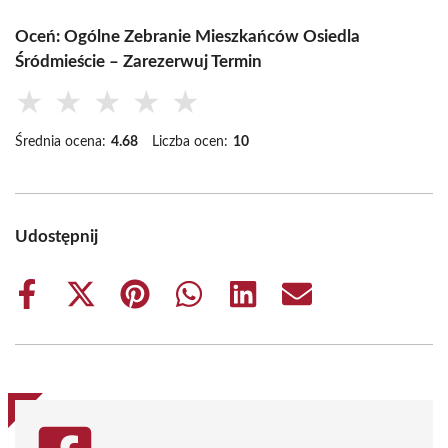
Oceń: Ogólne Zebranie Mieszkańców Osiedla
Śródmieście – Zarezerwuj Termin
★
★
★
★
★
Średnia ocena:
4.68
Liczba ocen:
10
Udostępnij
Share
Share
Share
Share
Share
Share
on
on
on
on
on
on
Facebook
X
Pinterest
WhatsApp
LinkedIn
Email
(Twitter)