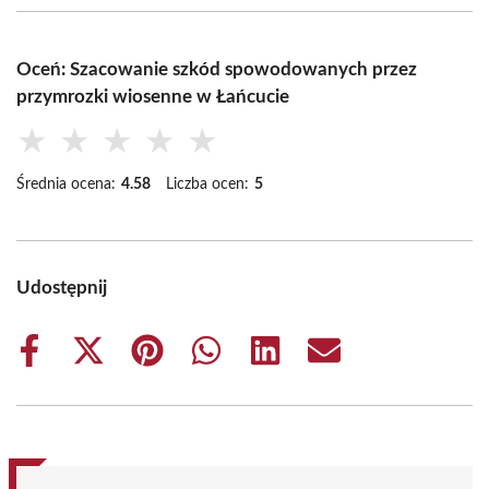
Oceń: Szacowanie szkód spowodowanych przez
przymrozki wiosenne w Łańcucie
★
★
★
★
★
Średnia ocena:
4.58
Liczba ocen:
5
Udostępnij
Share
Share
Share
Share
Share
Share
on
on
on
on
on
on
Facebook
X
Pinterest
WhatsApp
LinkedIn
Email
(Twitter)