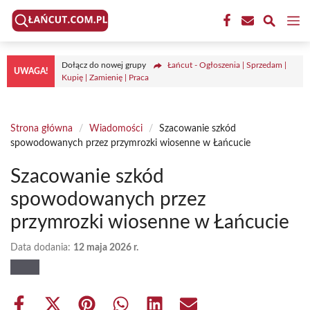
Przejdź
M
do
treści
Dołącz do nowej grupy
Łańcut - Ogłoszenia | Sprzedam |
UWAGA!
Kupię | Zamienię | Praca
Strona główna
/
Wiadomości
/
Szacowanie szkód
spowodowanych przez przymrozki wiosenne w Łańcucie
Szacowanie szkód
spowodowanych przez
przymrozki wiosenne w Łańcucie
Data dodania:
12 maja 2026 r.
Share
Share
Share
Share
Share
Share