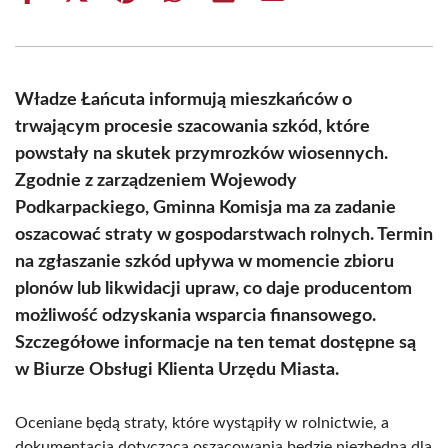
on
on
on
on
on
on
Facebook
X
Pinterest
WhatsApp
LinkedIn
Email
(Twitter)
Władze Łańcuta informują mieszkańców o
trwającym procesie szacowania szkód, które
powstały na skutek przymrozków wiosennych.
Zgodnie z zarządzeniem Wojewody
Podkarpackiego, Gminna Komisja ma za zadanie
oszacować straty w gospodarstwach rolnych. Termin
na zgłaszanie szkód upływa w momencie zbioru
plonów lub likwidacji upraw, co daje producentom
możliwość odzyskania wsparcia finansowego.
Szczegółowe informacje na ten temat dostępne są
w Biurze Obsługi Klienta Urzędu Miasta.
Oceniane będą straty, które wystąpiły w rolnictwie, a
dokumentacja dotycząca oszacowania będzie niezbędna dla