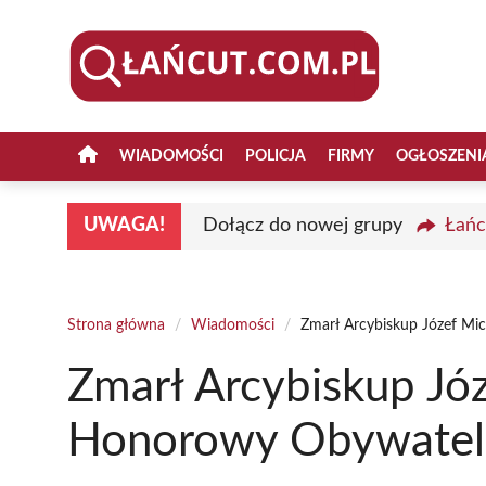
Przejdź
do
treści
WIADOMOŚCI
POLICJA
FIRMY
OGŁOSZENI
UWAGA!
Dołącz do nowej grupy
Łańc
Strona główna
/
Wiadomości
/
Zmarł Arcybiskup Józef Mi
Zmarł Arcybiskup Józ
Honorowy Obywatel 