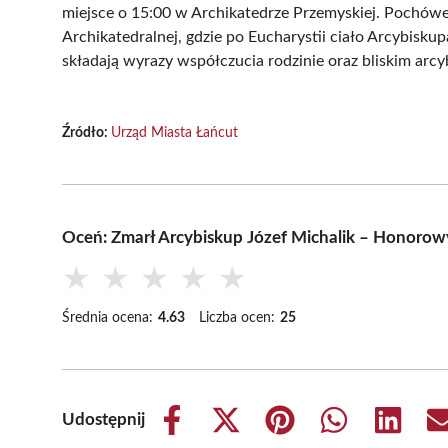
miejsce o 15:00 w Archikatedrze Przemyskiej. Pochówek
Archikatedralnej, gdzie po Eucharystii ciało Arcybisk
składają wyrazy współczucia rodzinie oraz bliskim arcy
Źródło:
Urząd Miasta Łańcut
Oceń: Zmarł Arcybiskup Józef Michalik – Honoro
★
★
★
★
★
Średnia ocena:
4.63
Liczba ocen:
25
Udostępnij
Share
Share
Share
Share
Share
on
on
on
on
on