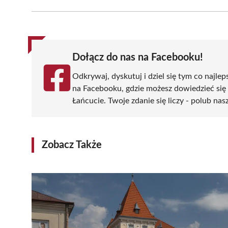
Facebook
X
Pinterest
WhatsApp
LinkedIn
(Twitter)
Dołącz do nas na Facebooku!
Odkrywaj, dyskutuj i dziel się tym co najlep
na Facebooku, gdzie możesz dowiedzieć się
Łańcucie. Twoje zdanie się liczy - polub nas
Zobacz Także