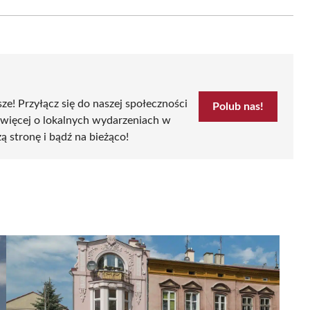
Email
sze! Przyłącz się do naszej społeczności
Polub nas!
 więcej o lokalnych wydarzeniach w
zą stronę i bądź na bieżąco!