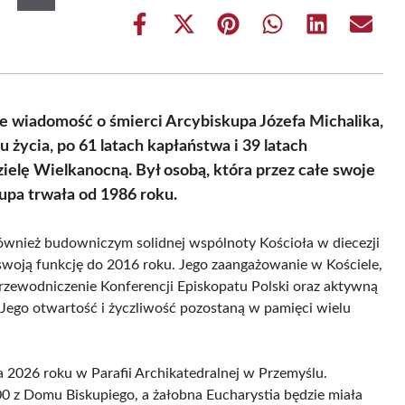
Share
Share
Share
Share
Share
Share
on
on
on
on
on
on
Facebook
X
Pinterest
WhatsApp
LinkedIn
Email
(Twitter)
e wiadomość o śmierci Arcybiskupa Józefa Michalika,
życia, po 61 latach kapłaństwa i 39 latach
elę Wielkanocną. Był osobą, która przez całe swoje
kupa trwała od 1986 roku.
również budowniczym solidnej wspólnoty Kościoła w diecezji
 swoją funkcję do 2016 roku. Jego zaangażowanie w Kościele,
 przewodniczenie Konferencji Episkopatu Polski oraz aktywną
 Jego otwartość i życzliwość pozostaną w pamięci wielu
2026 roku w Parafii Archikatedralnej w Przemyślu.
:00 z Domu Biskupiego, a żałobna Eucharystia będzie miała