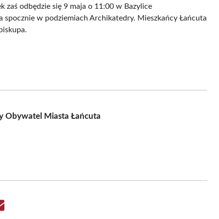
 zaś odbędzie się 9 maja o 11:00 w Bazylice
upa spocznie w podziemiach Archikatedry. Mieszkańcy Łańcuta
biskupa.
wy Obywatel Miasta Łańcuta
Share
on