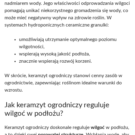
nadmiarem wody. Jego właściwości odprowadzania wilgoci
pomagają unikać niekorzystnego gromadzenia się wody, co
może mieć negatywny wpływ na zdrowie roślin. W
systemach hydroponicznych ceramiczne granulki:
umożliwiają utrzymanie optymalnego poziomu
wilgotności,
wspierają wysoką jakość podłoża,
znacznie wspierają rozwój korzeni.
W skrócie, keramzyt ogrodniczy stanowi cenny zasób w
ogrodnictwie, zapewniając roślinom idealne warunki do
wzrostu.
Jak keramzyt ogrodniczy reguluje
wilgoć w podłożu?
Keramzyt ogrodniczy doskonale reguluje
wilgoć
w podłożu,
a to dzięki swej
porowatej strukturze
. Wchłania wodę, aby