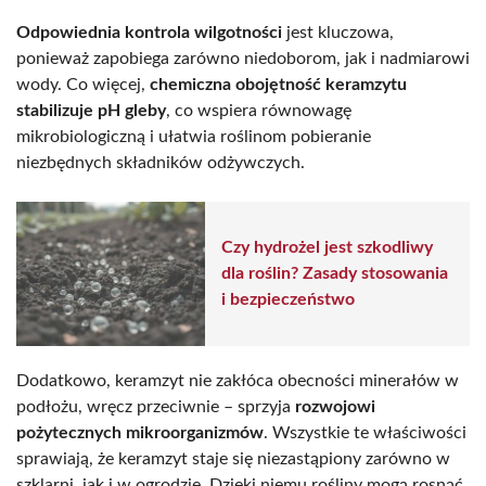
Odpowiednia kontrola wilgotności
jest kluczowa,
ponieważ zapobiega zarówno niedoborom, jak i nadmiarowi
wody. Co więcej,
chemiczna obojętność keramzytu
stabilizuje pH gleby
, co wspiera równowagę
mikrobiologiczną i ułatwia roślinom pobieranie
niezbędnych składników odżywczych.
Czy hydrożel jest szkodliwy
dla roślin? Zasady stosowania
i bezpieczeństwo
Dodatkowo, keramzyt nie zakłóca obecności minerałów w
podłożu, wręcz przeciwnie – sprzyja
rozwojowi
pożytecznych mikroorganizmów
. Wszystkie te właściwości
sprawiają, że keramzyt staje się niezastąpiony zarówno w
szklarni, jak i w ogrodzie. Dzięki niemu rośliny mogą rosnąć