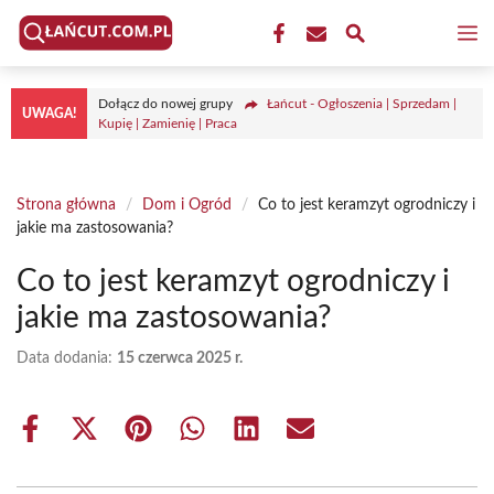
Przejdź
M
do
treści
Dołącz do nowej grupy
Łańcut - Ogłoszenia | Sprzedam |
UWAGA!
Kupię | Zamienię | Praca
Strona główna
/
Dom i Ogród
/
Co to jest keramzyt ogrodniczy i
jakie ma zastosowania?
Co to jest keramzyt ogrodniczy i
jakie ma zastosowania?
Data dodania:
15 czerwca 2025 r.
Share
Share
Share
Share
Share
Share
on
on
on
on
on
on
Facebook
X
Pinterest
WhatsApp
LinkedIn
Email
(Twitter)