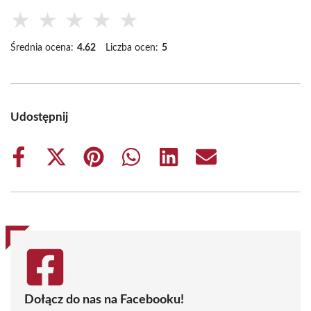
★
★
★
★
★
Średnia ocena:
4.62
Liczba ocen:
5
Udostępnij
Share
Share
Share
Share
Share
Share
on
on
on
on
on
on
Facebook
X
Pinterest
WhatsApp
LinkedIn
Email
(Twitter)
Dołącz do nas na Facebooku!