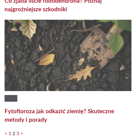
Co zjada liście rododendrona? Poznaj
najgroźniejsze szkodniki
Fytoftoroza jak odkazić ziemię? Skuteczne
metody i porady
<
1
2
3
>