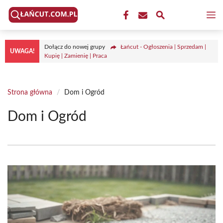
Przejdź
M
do
treści
Dołącz do nowej grupy
Łańcut - Ogłoszenia | Sprzedam |
UWAGA!
Kupię | Zamienię | Praca
Strona główna
/
Dom i Ogród
Dom i Ogród