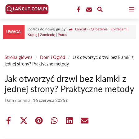
Przejdź
M
do
treści
Dołącz do nowej grupy
Łańcut - Ogłoszenia | Sprzedam |
UWAGA!
Kupię | Zamienię | Praca
Strona główna
/
Dom i Ogród
/
Jak otworzyć drzwi bez klamki z
jednej strony? Praktyczne metody
Jak otworzyć drzwi bez klamki z
jednej strony? Praktyczne metody
Data dodania:
16 czerwca 2025 r.
Share
Share
Share
Share
Share
Share
on
on
on
on
on
on
Facebook
X
Pinterest
WhatsApp
LinkedIn
Email
(Twitter)