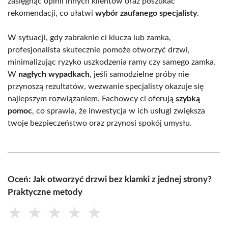
zasięgnąć opinii innych klientów oraz poszukać
rekomendacji, co ułatwi
wybór zaufanego specjalisty
.
W sytuacji, gdy zabraknie ci klucza lub zamka,
profesjonalista skutecznie pomoże otworzyć drzwi,
minimalizując ryzyko uszkodzenia ramy czy samego zamka.
W
nagłych wypadkach
, jeśli samodzielne próby nie
przynoszą rezultatów, wezwanie specjalisty okazuje się
najlepszym rozwiązaniem. Fachowcy ci oferują
szybką
pomoc
, co sprawia, że inwestycja w ich usługi zwiększa
twoje bezpieczeństwo oraz przynosi spokój umysłu.
Oceń: Jak otworzyć drzwi bez klamki z jednej strony?
Praktyczne metody
★
★
★
★
★