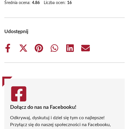
Średnia ocena:
4.86
Liczba ocen:
16
Udostępnij
Share
Share
Share
Share
Share
Share
on
on
on
on
on
on
Facebook
X
Pinterest
WhatsApp
LinkedIn
Email
(Twitter)
Dołącz do nas na Facebooku!
Odkrywaj, dyskutuj i dziel się tym co najlepsze!
Przyłącz się do naszej społeczności na Facebooku,