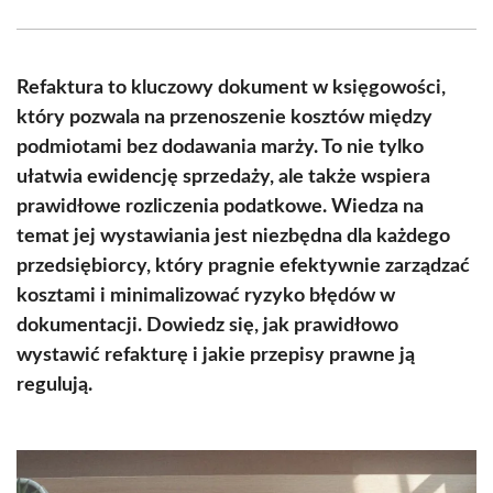
Facebook
X
Pinterest
WhatsApp
LinkedIn
Email
(Twitter)
Refaktura to kluczowy dokument w księgowości,
który pozwala na przenoszenie kosztów między
podmiotami bez dodawania marży. To nie tylko
ułatwia ewidencję sprzedaży, ale także wspiera
prawidłowe rozliczenia podatkowe. Wiedza na
temat jej wystawiania jest niezbędna dla każdego
przedsiębiorcy, który pragnie efektywnie zarządzać
kosztami i minimalizować ryzyko błędów w
dokumentacji. Dowiedz się, jak prawidłowo
wystawić refakturę i jakie przepisy prawne ją
regulują.