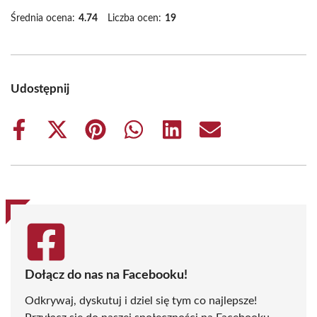
Średnia ocena:
4.74
Liczba ocen:
19
Udostępnij
Share
Share
Share
Share
Share
Share
on
on
on
on
on
on
Facebook
X
Pinterest
WhatsApp
LinkedIn
Email
(Twitter)
Dołącz do nas na Facebooku!
Odkrywaj, dyskutuj i dziel się tym co najlepsze!