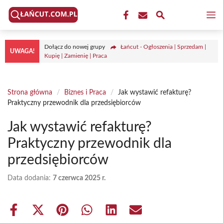
Przejdź
M
do
treści
Dołącz do nowej grupy
Łańcut - Ogłoszenia | Sprzedam |
UWAGA!
Kupię | Zamienię | Praca
Strona główna
/
Biznes i Praca
/
Jak wystawić refakturę?
Praktyczny przewodnik dla przedsiębiorców
Jak wystawić refakturę?
Praktyczny przewodnik dla
przedsiębiorców
Data dodania:
7 czerwca 2025 r.
Share
Share
Share
Share
Share
Share
on
on
on
on
on
on