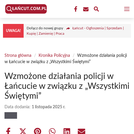
Przejdź
M
do
treści
Dołącz do nowej grupy
Łańcut - Ogłoszenia | Sprzedam |
UWAGA!
Kupię | Zamienię | Praca
Strona główna
/
Kronika Policyjna
/
Wzmożone działania policji
w Łańcucie w związku z „Wszystkimi Świętymi”
Wzmożone działania policji w
Łańcucie w związku z „Wszystkimi
Świętymi”
Data dodania:
1 listopada 2025 r.
Share
Share
Share
Share
Share
Share