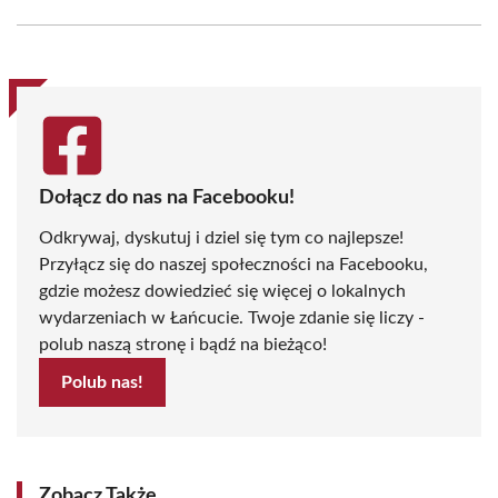
Facebook
X
Pinterest
WhatsApp
LinkedIn
Email
(Twitter)
Dołącz do nas na Facebooku!
Odkrywaj, dyskutuj i dziel się tym co najlepsze!
Przyłącz się do naszej społeczności na Facebooku,
gdzie możesz dowiedzieć się więcej o lokalnych
wydarzeniach w Łańcucie. Twoje zdanie się liczy -
polub naszą stronę i bądź na bieżąco!
Polub nas!
Zobacz Także