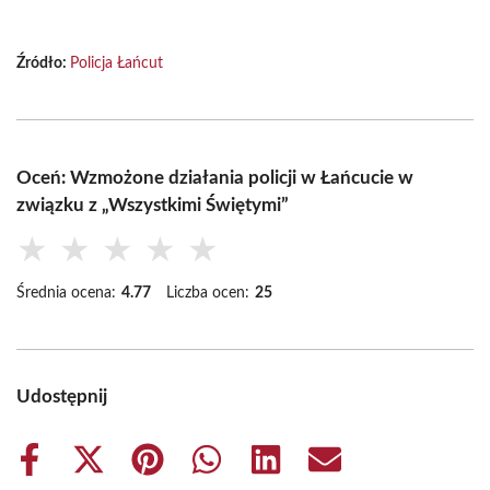
Źródło:
Policja Łańcut
Oceń: Wzmożone działania policji w Łańcucie w
związku z „Wszystkimi Świętymi”
★
★
★
★
★
Średnia ocena:
4.77
Liczba ocen:
25
Udostępnij
Share
Share
Share
Share
Share
Share
on
on
on
on
on
on