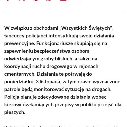
on
on
on
on
on
on
Facebook
X
Pinterest
WhatsApp
LinkedIn
Email
(Twitter)
W związku z obchodami „Wszystkich Świętych”,
łańcuccy policjanci intensyfikują swoje działania
prewencyjne. Funkcjonariusze skupiają się na
zapewnieniu bezpieczeństwa osobom
odwiedzającym groby bliskich, a także na
koordynacji ruchu drogowego w rejonach
cmentarnych. Działania te potrwają do
poniedziałku, 3 listopada, w tym czasie wyznaczone
patrole będą monitorować sytuację na drogach.
Policja planuje zdecydowane działania wobec
kierowców łamiących przepisy w pobliżu przejść dla
pieszych.