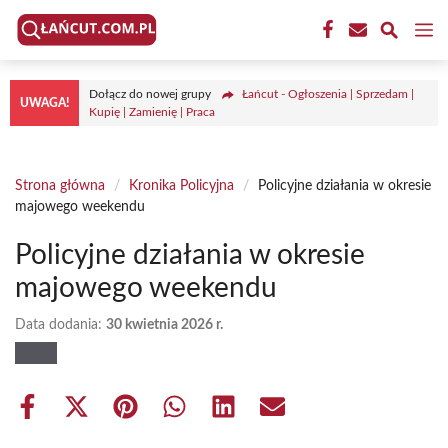
Przejdź
M
do
treści
Dołącz do nowej grupy
Łańcut - Ogłoszenia | Sprzedam |
UWAGA!
Kupię | Zamienię | Praca
Strona główna
/
Kronika Policyjna
/
Policyjne działania w okresie
majowego weekendu
Policyjne działania w okresie
majowego weekendu
Data dodania:
30 kwietnia 2026 r.
Share
Share
Share
Share
Share
Share
on
on
on
on
on
on
Facebook
X
Pinterest
WhatsApp
LinkedIn
Email