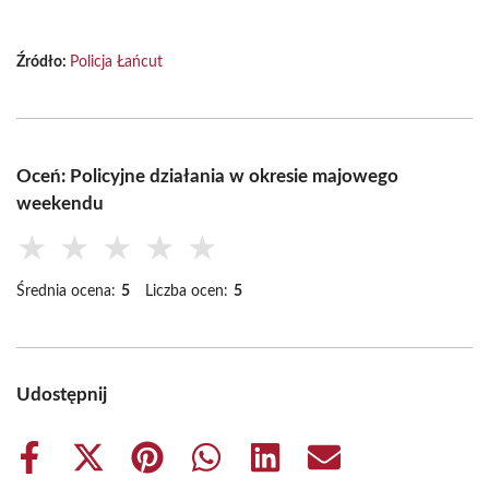
Źródło:
Policja Łańcut
Oceń: Policyjne działania w okresie majowego
weekendu
★
★
★
★
★
Średnia ocena:
5
Liczba ocen:
5
Udostępnij
Share
Share
Share
Share
Share
Share
on
on
on
on
on
on