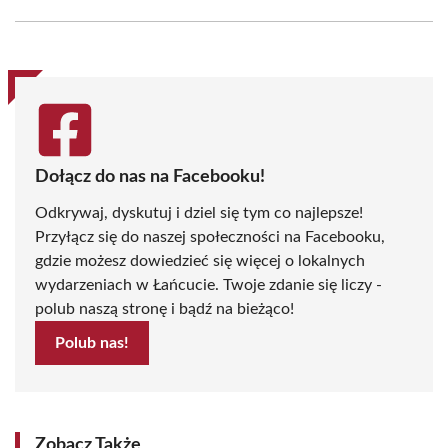
Facebook
X
Pinterest
WhatsApp
LinkedIn
Email
(Twitter)
Dołącz do nas na Facebooku!
Odkrywaj, dyskutuj i dziel się tym co najlepsze!
Przyłącz się do naszej społeczności na Facebooku,
gdzie możesz dowiedzieć się więcej o lokalnych
wydarzeniach w Łańcucie. Twoje zdanie się liczy -
polub naszą stronę i bądź na bieżąco!
Polub nas!
Zobacz Także