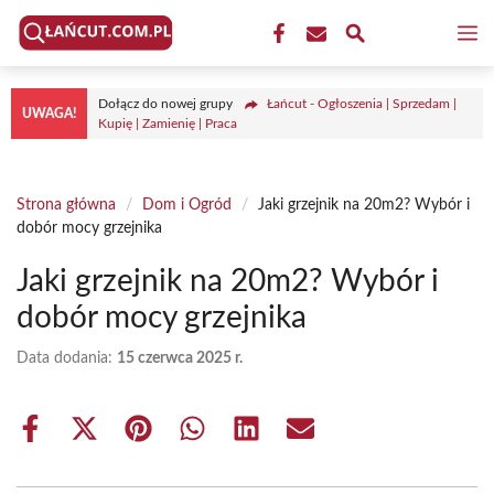
Przejdź
M
do
treści
Dołącz do nowej grupy
Łańcut - Ogłoszenia | Sprzedam |
UWAGA!
Kupię | Zamienię | Praca
Strona główna
/
Dom i Ogród
/
Jaki grzejnik na 20m2? Wybór i
dobór mocy grzejnika
Jaki grzejnik na 20m2? Wybór i
dobór mocy grzejnika
Data dodania:
15 czerwca 2025 r.
Share
Share
Share
Share
Share
Share
on
on
on
on
on
on
Facebook
X
Pinterest
WhatsApp
LinkedIn
Email
(Twitter)