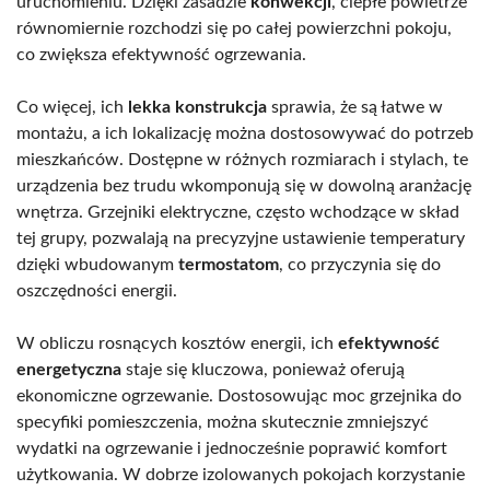
uruchomieniu. Dzięki zasadzie
konwekcji
, ciepłe powietrze
równomiernie rozchodzi się po całej powierzchni pokoju,
co zwiększa efektywność ogrzewania.
Co więcej, ich
lekka konstrukcja
sprawia, że są łatwe w
montażu, a ich lokalizację można dostosowywać do potrzeb
mieszkańców. Dostępne w różnych rozmiarach i stylach, te
urządzenia bez trudu wkomponują się w dowolną aranżację
wnętrza. Grzejniki elektryczne, często wchodzące w skład
tej grupy, pozwalają na precyzyjne ustawienie temperatury
dzięki wbudowanym
termostatom
, co przyczynia się do
oszczędności energii.
W obliczu rosnących kosztów energii, ich
efektywność
energetyczna
staje się kluczowa, ponieważ oferują
ekonomiczne ogrzewanie. Dostosowując moc grzejnika do
specyfiki pomieszczenia, można skutecznie zmniejszyć
wydatki na ogrzewanie i jednocześnie poprawić komfort
użytkowania. W dobrze izolowanych pokojach korzystanie