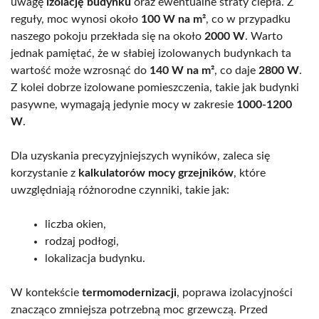
uwagę
izolację budynku
oraz ewentualne straty ciepła. Z
reguły, moc wynosi około
100 W na m²
, co w przypadku
naszego pokoju przekłada się na około
2000 W
. Warto
jednak pamiętać, że w słabiej izolowanych budynkach ta
wartość może wzrosnąć do
140 W na m²
, co daje
2800 W
.
Z kolei dobrze izolowane pomieszczenia, takie jak budynki
pasywne, wymagają jedynie mocy w zakresie
1000-1200
W
.
Dla uzyskania precyzyjniejszych wyników, zaleca się
korzystanie z
kalkulatorów mocy grzejników
, które
uwzględniają różnorodne czynniki, takie jak:
liczba okien,
rodzaj podłogi,
lokalizacja budynku.
W kontekście
termomodernizacji
, poprawa izolacyjności
znacząco zmniejsza potrzebną moc grzewczą. Przed