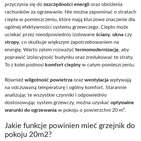
przyczynia się do
oszczędności energii
oraz obniżenia
rachunków za ogrzewanie. Nie można zapominać o stratach
ciepła w pomieszczeniu, które mają kluczowe znaczenie dla
ogólnej efektywności systemu grzewczego. Ciepło może
uciekać przez nieodpowiednio izolowane
ściany
,
okna
czy
stropy
, co skutkuje większym zapotrzebowaniem na
energię. Warto zatem rozważyć
termomodernizację
, aby
poprawić izolacyjność budynku oraz zredukować te straty.
To z kolei podnosi
komfort cieplny
w całym pomieszczeniu.
Również
wilgotność powietrza
oraz
wentylacja
wpływają
na odczuwaną temperaturę i ogólny komfort. Starannie
analizując te wszystkie czynniki i odpowiednio
dostosowując system grzewczy, można uzyskać
optymalne
warunki do ogrzewania
w pokoju o powierzchni 20 m².
Jakie funkcje powinien mieć grzejnik do
pokoju 20m2?