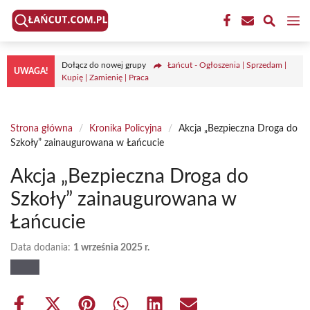
Przejdź
M
do
treści
Dołącz do nowej grupy
Łańcut - Ogłoszenia | Sprzedam |
UWAGA!
Kupię | Zamienię | Praca
Strona główna
/
Kronika Policyjna
/
Akcja „Bezpieczna Droga do
Szkoły” zainaugurowana w Łańcucie
Akcja „Bezpieczna Droga do
Szkoły” zainaugurowana w
Łańcucie
Data dodania:
1 września 2025 r.
Share
Share
Share
Share
Share
Share