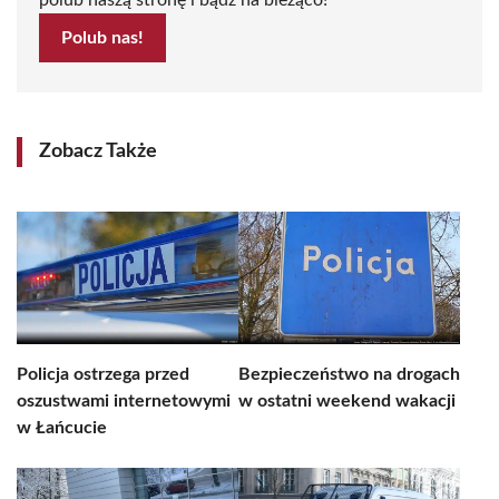
polub naszą stronę i bądź na bieżąco!
Polub nas!
Zobacz Także
Policja ostrzega przed
Bezpieczeństwo na drogach
oszustwami internetowymi
w ostatni weekend wakacji
w Łańcucie