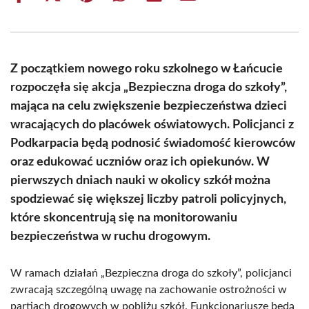
on
on
on
on
on
on
Facebook
X
Pinterest
WhatsApp
LinkedIn
Email
(Twitter)
Z początkiem nowego roku szkolnego w Łańcucie
rozpoczęła się akcja „Bezpieczna droga do szkoły”,
mająca na celu zwiększenie bezpieczeństwa dzieci
wracających do placówek oświatowych. Policjanci z
Podkarpacia będą podnosić świadomość kierowców
oraz edukować uczniów oraz ich opiekunów. W
pierwszych dniach nauki w okolicy szkół można
spodziewać się większej liczby patroli policyjnych,
które skoncentrują się na monitorowaniu
bezpieczeństwa w ruchu drogowym.
W ramach działań „Bezpieczna droga do szkoły”, policjanci
zwracają szczególną uwagę na zachowanie ostrożności w
partiach drogowych w pobliżu szkół. Funkcjonariusze będą