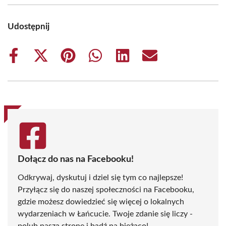
Udostępnij
Share
Share
Share
Share
Share
Share
on
on
on
on
on
on
Facebook
X
Pinterest
WhatsApp
LinkedIn
Email
(Twitter)
Dołącz do nas na Facebooku!
Odkrywaj, dyskutuj i dziel się tym co najlepsze!
Przyłącz się do naszej społeczności na Facebooku,
gdzie możesz dowiedzieć się więcej o lokalnych
wydarzeniach w Łańcucie. Twoje zdanie się liczy -