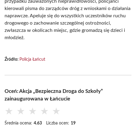
przypadku zauważonych nieprawidłowości, policjanci
kierowali pisma do zarządców dróg z wnioskami o działania
naprawcze. Apeluje się do wszystkich uczestników ruchu
drogowego o zachowanie szczególnej ostrożności,
zwłaszcza w okolicach miejsc, gdzie gromadzą się dzieci i
młodzież.
Źródło:
Policja Łańcut
Oceń: Akcja „Bezpieczna Droga do Szkoły”
zainaugurowana w Łańcucie
★
★
★
★
★
Średnia ocena:
4.63
Liczba ocen:
19