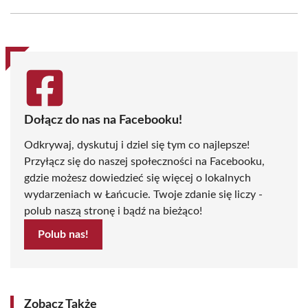
Facebook
X
Pinterest
WhatsApp
LinkedIn
Email
(Twitter)
Dołącz do nas na Facebooku!
Odkrywaj, dyskutuj i dziel się tym co najlepsze!
Przyłącz się do naszej społeczności na Facebooku,
gdzie możesz dowiedzieć się więcej o lokalnych
wydarzeniach w Łańcucie. Twoje zdanie się liczy -
polub naszą stronę i bądź na bieżąco!
Polub nas!
Zobacz Także