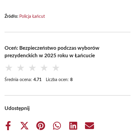
Źródło:
Policja Łańcut
Oceń: Bezpieczeństwo podczas wyborów
prezydenckich w 2025 roku w Łańcucie
★
★
★
★
★
Średnia ocena:
4.71
Liczba ocen:
8
Udostępnij
Share
Share
Share
Share
Share
Share
on
on
on
on
on
on