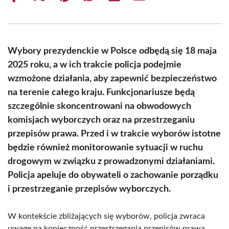
on
on
on
on
on
on
Facebook
X
Pinterest
WhatsApp
LinkedIn
Email
(Twitter)
Wybory prezydenckie w Polsce odbędą się 18 maja
2025 roku, a w ich trakcie policja podejmie
wzmożone działania, aby zapewnić bezpieczeństwo
na terenie całego kraju. Funkcjonariusze będą
szczególnie skoncentrowani na obwodowych
komisjach wyborczych oraz na przestrzeganiu
przepisów prawa. Przed i w trakcie wyborów istotne
będzie również monitorowanie sytuacji w ruchu
drogowym w związku z prowadzonymi działaniami.
Policja apeluje do obywateli o zachowanie porządku
i przestrzeganie przepisów wyborczych.
W kontekście zbliżających się wyborów, policja zwraca
uwagę na konieczność przestrzegania przepisów prawa,