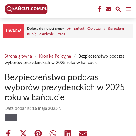
Przejdź
M
do
treści
Dołącz do nowej grupy
Łańcut - Ogłoszenia | Sprzedam |
UWAGA!
Kupię | Zamienię | Praca
Strona główna
/
Kronika Policyjna
/
Bezpieczeństwo podczas
wyborów prezydenckich w 2025 roku w Łańcucie
Bezpieczeństwo podczas
wyborów prezydenckich w 2025
roku w Łańcucie
Data dodania:
16 maja 2025 r.
Share
Share
Share
Share
Share
Share