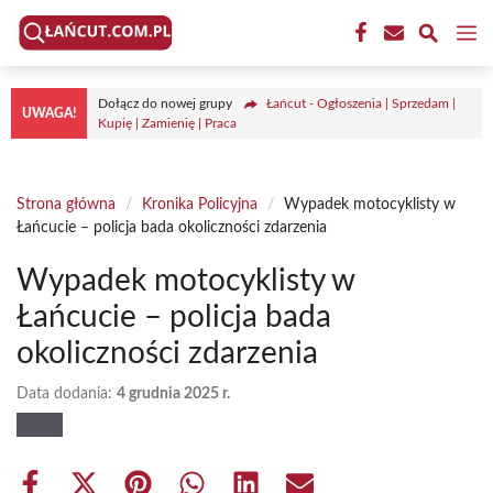
Przejdź
M
do
treści
Dołącz do nowej grupy
Łańcut - Ogłoszenia | Sprzedam |
UWAGA!
Kupię | Zamienię | Praca
Strona główna
/
Kronika Policyjna
/
Wypadek motocyklisty w
Łańcucie – policja bada okoliczności zdarzenia
Wypadek motocyklisty w
Łańcucie – policja bada
okoliczności zdarzenia
Data dodania:
4 grudnia 2025 r.
Share
Share
Share
Share
Share
Share