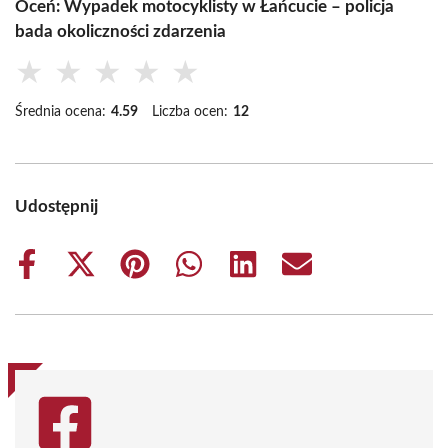
Oceń: Wypadek motocyklisty w Łańcucie – policja
bada okoliczności zdarzenia
★
★
★
★
★
Średnia ocena:
4.59
Liczba ocen:
12
Udostępnij
Share
Share
Share
Share
Share
Share
on
on
on
on
on
on
Facebook
X
Pinterest
WhatsApp
LinkedIn
Email
(Twitter)