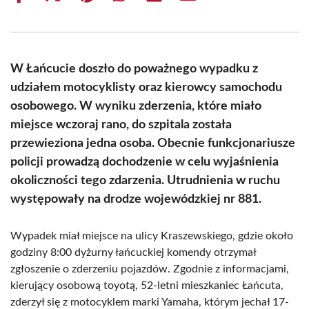
on
on
on
on
on
on
Facebook
X
Pinterest
WhatsApp
LinkedIn
Email
(Twitter)
W Łańcucie doszło do poważnego wypadku z
udziałem motocyklisty oraz kierowcy samochodu
osobowego. W wyniku zderzenia, które miało
miejsce wczoraj rano, do szpitala została
przewieziona jedna osoba. Obecnie funkcjonariusze
policji prowadzą dochodzenie w celu wyjaśnienia
okoliczności tego zdarzenia. Utrudnienia w ruchu
występowały na drodze wojewódzkiej nr 881.
Wypadek miał miejsce na ulicy Kraszewskiego, gdzie około
godziny 8:00 dyżurny łańcuckiej komendy otrzymał
zgłoszenie o zderzeniu pojazdów. Zgodnie z informacjami,
kierujący osobową toyotą, 52-letni mieszkaniec Łańcuta,
zderzył się z motocyklem marki Yamaha, którym jechał 17-