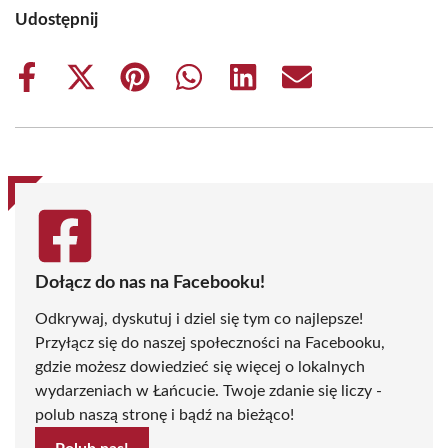
Udostępnij
Share
Share
Share
Share
Share
Share
on
on
on
on
on
on
Facebook
X
Pinterest
WhatsApp
LinkedIn
Email
(Twitter)
Dołącz do nas na Facebooku!
Odkrywaj, dyskutuj i dziel się tym co najlepsze!
Przyłącz się do naszej społeczności na Facebooku,
gdzie możesz dowiedzieć się więcej o lokalnych
wydarzeniach w Łańcucie. Twoje zdanie się liczy -
polub naszą stronę i bądź na bieżąco!