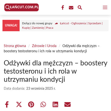
Przejdź
M
do
treści
Dołącz do nowej grupy
Łańcut - Ogłoszenia | Sprzedam |
UWAGA!
Kupię | Zamienię | Praca
Strona główna
/
Zdrowie i Uroda
/
Odżywki dla mężczyzn –
boostery testosteronu i ich rola w utrzymaniu kondycji
Odżywki dla mężczyzn – boostery
testosteronu i ich rola w
utrzymaniu kondycji
Data dodania:
23 września 2025 r.
Share
Share
Share
Share
Share
Share
on
on
on
on
on
on