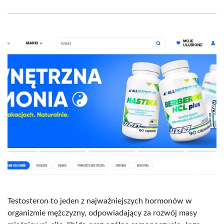
Facebook
X
Pinterest
WhatsApp
LinkedIn
Email
(Twitter)
Testosteron to jeden z najważniejszych hormonów w
organizmie mężczyzny, odpowiadający za rozwój masy