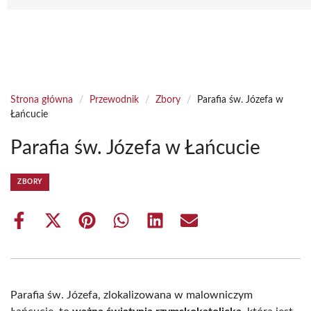
Strona główna
/
Przewodnik
/
Zbory
/
Parafia św. Józefa w
Łańcucie
Parafia św. Józefa w Łańcucie
ZBORY
Share
Share
Share
Share
Share
Share
on
on
on
on
on
on
Facebook
X
Pinterest
WhatsApp
LinkedIn
Email
(Twitter)
Parafia św. Józefa, zlokalizowana w malowniczym