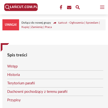
Przejdź
M
do
treści
Dołącz do nowej grupy
Łańcut - Ogłoszenia | Sprzedam |
UWAGA!
Kupię | Zamienię | Praca
Spis treści
Wstęp
Historia
Terytorium parafii
Duchowni pochodzący z terenu parafii
Przypisy