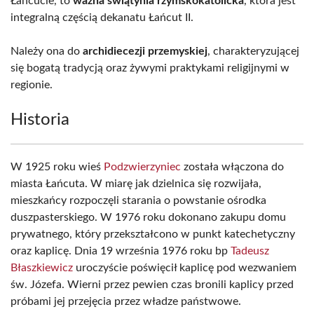
Łańcucie, to
ważna świątynia rzymskokatolicka
, która jest
integralną częścią dekanatu Łańcut II.
Należy ona do
archidiecezji przemyskiej
, charakteryzującej
się bogatą tradycją oraz żywymi praktykami religijnymi w
regionie.
Historia
W 1925 roku wieś
Podzwierzyniec
została włączona do
miasta Łańcuta. W miarę jak dzielnica się rozwijała,
mieszkańcy rozpoczęli starania o powstanie ośrodka
duszpasterskiego. W 1976 roku dokonano zakupu domu
prywatnego, który przekształcono w punkt katechetyczny
oraz kaplicę. Dnia 19 września 1976 roku bp
Tadeusz
Błaszkiewicz
uroczyście poświęcił kaplicę pod wezwaniem
św. Józefa. Wierni przez pewien czas bronili kaplicy przed
próbami jej przejęcia przez władze państwowe.