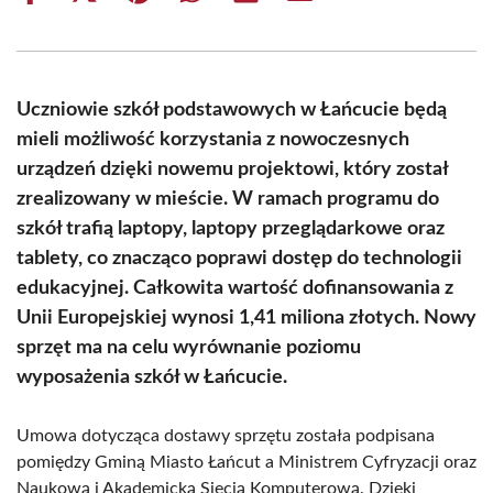
on
on
on
on
on
on
Facebook
X
Pinterest
WhatsApp
LinkedIn
Email
(Twitter)
Uczniowie szkół podstawowych w Łańcucie będą
mieli możliwość korzystania z nowoczesnych
urządzeń dzięki nowemu projektowi, który został
zrealizowany w mieście. W ramach programu do
szkół trafią laptopy, laptopy przeglądarkowe oraz
tablety, co znacząco poprawi dostęp do technologii
edukacyjnej. Całkowita wartość dofinansowania z
Unii Europejskiej wynosi 1,41 miliona złotych. Nowy
sprzęt ma na celu wyrównanie poziomu
wyposażenia szkół w Łańcucie.
Umowa dotycząca dostawy sprzętu została podpisana
pomiędzy Gminą Miasto Łańcut a Ministrem Cyfryzacji oraz
Naukową i Akademicką Siecią Komputerową. Dzięki