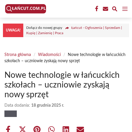
Przejdź
M
do
treści
Dołącz do nowej grupy
Łańcut - Ogłoszenia | Sprzedam |
UWAGA!
Kupię | Zamienię | Praca
Strona główna
/
Wiadomości
/
Nowe technologie w łańcuckich
szkołach – uczniowie zyskają nowy sprzęt
Nowe technologie w łańcuckich
szkołach – uczniowie zyskają
nowy sprzęt
Data dodania:
18 grudnia 2025 r.
Share
Share
Share
Share
Share
Share