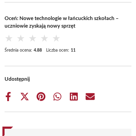
Oceń: Nowe technologie w łańcuckich szkołach –
uczniowie zyskają nowy sprzęt
★
★
★
★
★
Średnia ocena:
4.88
Liczba ocen:
11
Udostępnij
Share
Share
Share
Share
Share
Share
on
on
on
on
on
on
Facebook
X
Pinterest
WhatsApp
LinkedIn
Email
(Twitter)