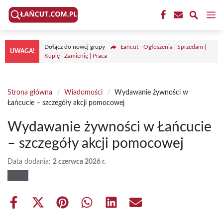
Przejdź
M
do
treści
Dołącz do nowej grupy
Łańcut - Ogłoszenia | Sprzedam |
UWAGA!
Kupię | Zamienię | Praca
Strona główna
/
Wiadomości
/
Wydawanie żywności w
Łańcucie – szczegóły akcji pomocowej
Wydawanie żywności w Łańcucie
– szczegóły akcji pomocowej
Data dodania:
2 czerwca 2026 r.
Share
Share
Share
Share
Share
Share
on
on
on
on
on
on
Facebook
X
Pinterest
WhatsApp
LinkedIn
Email