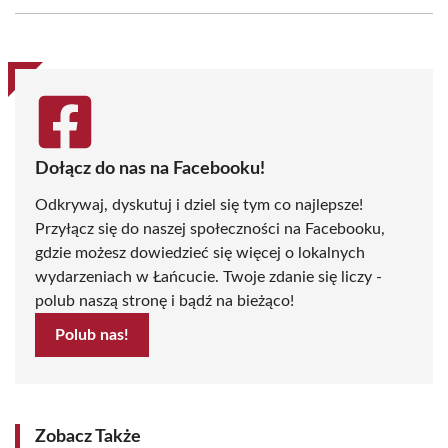
Facebook
X
Pinterest
WhatsApp
LinkedIn
Email
(Twitter)
Dołącz do nas na Facebooku!
Odkrywaj, dyskutuj i dziel się tym co najlepsze!
Przyłącz się do naszej społeczności na Facebooku,
gdzie możesz dowiedzieć się więcej o lokalnych
wydarzeniach w Łańcucie. Twoje zdanie się liczy -
polub naszą stronę i bądź na bieżąco!
Polub nas!
Zobacz Także