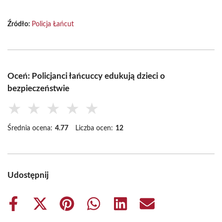
Źródło:
Policja Łańcut
Oceń: Policjanci łańcuccy edukują dzieci o
bezpieczeństwie
★
★
★
★
★
Średnia ocena:
4.77
Liczba ocen:
12
Udostępnij
Share
Share
Share
Share
Share
Share
on
on
on
on
on
on