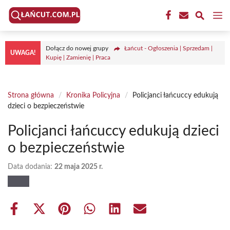
Przejdź
M
do
treści
Dołącz do nowej grupy
Łańcut - Ogłoszenia | Sprzedam |
UWAGA!
Kupię | Zamienię | Praca
Strona główna
/
Kronika Policyjna
/
Policjanci łańcuccy edukują
dzieci o bezpieczeństwie
Policjanci łańcuccy edukują dzieci
o bezpieczeństwie
Data dodania:
22 maja 2025 r.
Share
Share
Share
Share
Share
Share
on
on
on
on
on
on
Facebook
X
Pinterest
WhatsApp
LinkedIn
Email